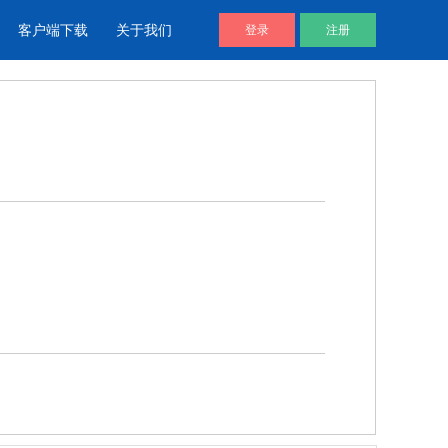
客户端下载
关于我们
登录
注册
酷播V4 | 免费视频播放器
企业视频库
帮助用户通过代码直接调用视频文
企业视频宣传，提升企业形象
件进放播放
视频说明书
产品视频说明书，产品安装应用视
频说明书