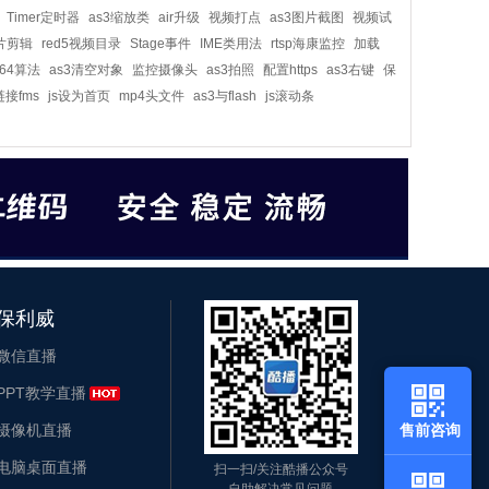
Timer定时器
as3缩放类
air升级
视频打点
as3图片截图
视频试
片剪辑
red5视频目录
Stage事件
IME类用法
rtsp海康监控
加载
e64算法
as3清空对象
监控摄像头
as3拍照
配置https
as3右键
保
链接fms
js设为首页
mp4头文件
as3与flash
js滚动条
保利威
微信直播
PPT教学直播
摄像机直播
售前咨询
电脑桌面直播
扫一扫/关注酷播公众号