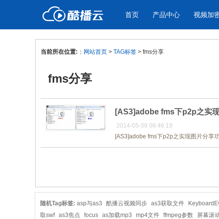
首页
产品中心
视频加
当前所在位置:
：
网站首页
>
TAG标签
> fms分享
产品与新功能
应用场景
fms分享
视频加密防下载防录屏
企业宣传
产
教学课程全终端视频加密
企业视频宣传，提升企业形象
通过
防下载/防盗录/防录屏/防篡改
色
[AS3]adobe fms下p2
2014-05-08 08:46:19
[AS3]adobe fms下p2p之实现
个人网站
工
为个人网站、博客论坛，添加视频
工作
共1页/1条
内容
年会
随机Tag标签:
asp与as3
酷播云视频同步
as3获取文件
KeyboardE
取swf
as3焦点
focus
as加载mp3
mp4文件
ffmpeg参数
屏幕滚