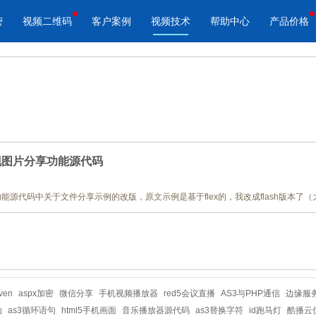
密
视频二维码
客户案例
视频技术
帮助中心
产品价格
酷播云 | 企业视频轻松上云
酷播云视频二维码
品宣传
教学网站
免费稳定无广告视频云服务
自动生成视频二维码
视频来展示产品新功能、新特
在线教育在线教学应用场景
帮助企业视频轻松上云
快速实现视频二维码宣传营销
p之实现图片分享功能源代码
图片分享功能源代码中关于文件分享示例的改版，原文示例是基于flex的，我改成flash版本了
作汇报
体育培训
场景的工作汇报、年度总结、
体育运动、体育赛事教学培训
节目
ven
aspx加密
微信分享
手机视频播放器
red5会议直播
AS3与PHP通信
边缘服
动
as3循环语句
html5手机画面
音乐播放器源代码
as3替换字符
id跑马灯
酷播云