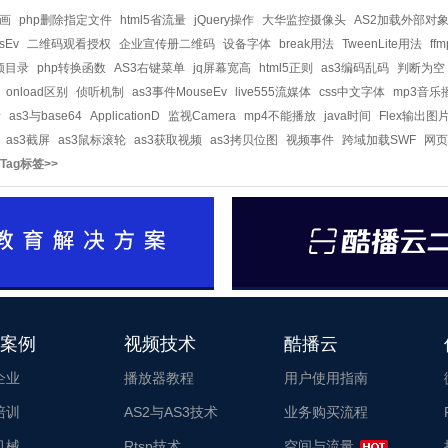
动画
php删除指定文件
html5省流量
jQuery操作
大华监控摄像头
AS2加载外部对
sEv
二维码观看授权
企业宣传册二维码
设备字体
break用法
TweenLite用法
ff
视频目录
php转换函数
AS3右键菜单
jq屏幕宽高
html5正则
as3编码乱码
判断为空
onload区别
侦听机制
as3事件MouseEv
live555流媒体
css中文字体
mp3音乐
素
as3与base64
ApplicationD
监视Camera
mp4不能播放
java时间
Flex输出图
as3截屏
as3鼠标滚轮
as3获取视频
as3拷贝位图
视频事件
跨域加载SWF
网页
Tag标签>>
案例
视频技术
酷播云
企业
播放器教程
用户使用指南
培训
AS2与AS3技术
业务购买流程
机械
Rtsp技术
空间与流量