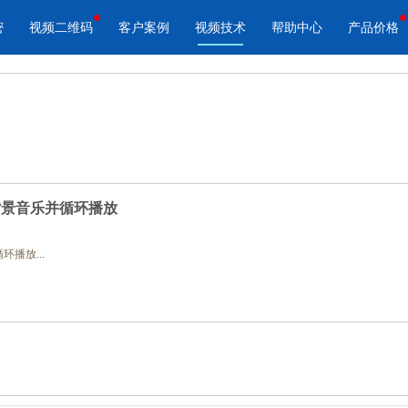
密
视频二维码
客户案例
视频技术
帮助中心
产品价格
酷播云 | 企业视频轻松上云
酷播云视频二维码
品宣传
教学网站
免费稳定无广告视频云服务
自动生成视频二维码
视频来展示产品新功能、新特
在线教育在线教学应用场景
帮助企业视频轻松上云
快速实现视频二维码宣传营销
件背景音乐并循环播放
环播放...
作汇报
体育培训
场景的工作汇报、年度总结、
体育运动、体育赛事教学培训
节目