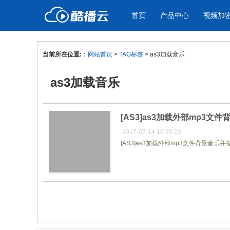
首页
产品中心
视频加
当前所在位置:
：
网站首页
>
TAG标签
> as3加载音乐
产品与新功能
应用场景
as3加载音乐
视频加密防下载防录屏
企业宣传
产
教学课程全终端视频加密
企业视频宣传，提升企业形象
通过
防下载/防盗录/防录屏/防篡改
色
[AS3]as3加载外部mp3文
2017-07-14 18:20:23
[AS3]as3加载外部mp3文件背景音乐并循
个人网站
工
为个人网站、博客论坛，添加视频
工作
内容
年会
共1页/1条