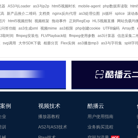
览器
AS3与Loader
as3与p2p
html5视频时长
mobile-agent
php数据库读取
ht
宽高
新产品推介二维码
文档类
nginx反向代理
as3处理位图
js循环
splice
滚动
图片
html5视频控制
视频框架
拖动事件
正则RegExp
HLS视频直播
网站负载均
云问答功能
as3生成xml
视频mime
as3权限
php创建cookie
UTF8编码
Array类
s3取时间
ffmpeg安装包
FLVPlayback组
ffmpeg使用参数
as3计算器
信息采集二
频
svg调用
大华SDK下载
相册分页
Flex实例
as3播放mp3
as3与字符集
split字
案例
视频技术
酷播云
企业
播放器教程
用户使用指南
培训
AS2与AS3技术
业务购买流程
机械
Rtsp技术
空间与流量