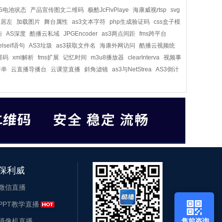
ml5电池状态
产品宣传图文二维码
极酷JcFlvPlaye
海康威视rtsp
svg
条居左
加载图片
舞台属性
as3文本字符
php生成验证码
css盒子模
衡
AS深度
酷播云私域
JPGEncoder
as3两点间距
fms跨平台
elseif语句
AS3垃圾
as3获取文件名
海康外网访问
酷播云视频统
维码
xml解析
fms扩展
记忆时间
m3u8播放器
clearInterva
视频事
符串
云直播导播台
云课堂直播
斜角滤镜
as3与NetStrea
AS3倒计
保利威
微信直播
PPT教学直播
摄像机直播
售前咨询