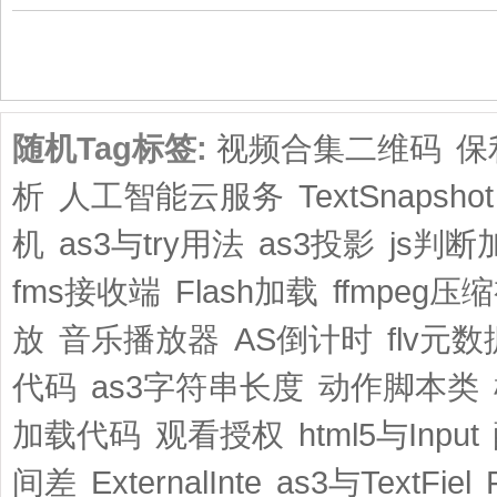
共1页/2条
随机Tag标签:
视频合集二维码
保
析
人工智能云服务
TextSnapshot
机
as3与try用法
as3投影
js判断
fms接收端
Flash加载
ffmpeg压
放
音乐播放器
AS倒计时
flv元数
代码
as3字符串长度
动作脚本类
加载代码
观看授权
html5与Input
间差
ExternalInte
as3与TextFiel