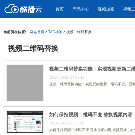
首页
产品中心
视频加密
视频
当前所在位置:
：
网站首页
>
TAG标签
> 视频二维码替换
产品与新功能
应用场景
视频二维码替换
视频加密防下载防录屏
酷播云 | 
企业宣传
产品宣传
教学课程全终端视频加密
免费稳定无广
企业视频宣传，提升企业形象
通过视频来展示产
防下载/防盗录/防录屏/防篡改
帮助企业视频
色
视频二维码替换功能：实现视频更新二
2024-08-26 14:02:18
视频二维码替换功能：实现视频更新二维码不变。视频
个人网站
工作汇报
为个人网站、博客论坛，添加视频
工作场景的工作汇
内容
年会节目
如何保持视频二维码不变 替换视频内容
2024-08-16 09:38:14
如何保持视频二维码不变 替换视频内容,视频替换，在