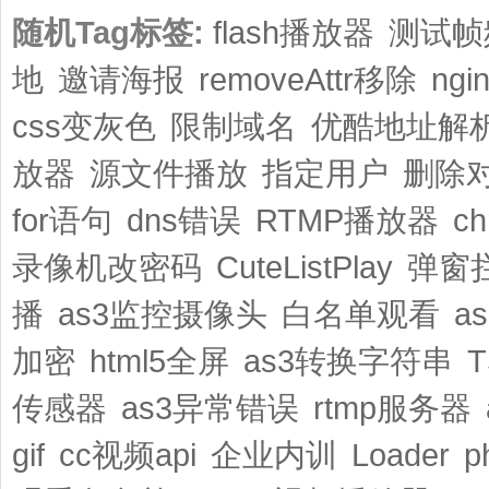
随机Tag标签:
flash播放器
测试帧
地
邀请海报
removeAttr移除
ng
css变灰色
限制域名
优酷地址解
放器
源文件播放
指定用户
删除
for语句
dns错误
RTMP播放器
c
录像机改密码
CuteListPlay
弹窗
播
as3监控摄像头
白名单观看
a
加密
html5全屏
as3转换字符串
传感器
as3异常错误
rtmp服务器
gif
cc视频api
企业内训
Loader