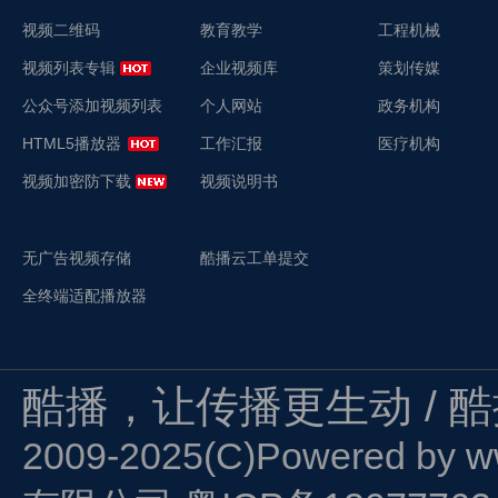
视频二维码
教育教学
工程机械
视频列表专辑
企业视频库
策划传媒
公众号添加视频列表
个人网站
政务机构
HTML5播放器
工作汇报
医疗机构
视频加密防下载
视频说明书
无广告视频存储
酷播云工单提交
全终端适配播放器
酷播，让传播更生动 / 
2009-2025(C)Powered by
w