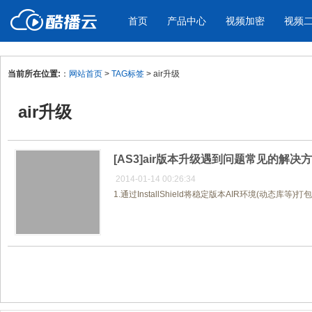
首页
产品中心
视频加密
视频
当前所在位置:
：
网站首页
>
TAG标签
> air升级
产品与新功能
应用场景
air升级
视频加密防下载防录屏
酷播云 | 
企业宣传
产品宣传
教学课程全终端视频加密
免费稳定无广
企业视频宣传，提升企业形象
通过视频来展示产
防下载/防盗录/防录屏/防篡改
帮助企业视频
色
[AS3]air版本升级遇到问题常见的解决
2014-01-14 00:26:34
1.通过InstallShield将稳定版本AIR环境(动态
个人网站
工作汇报
为个人网站、博客论坛，添加视频
工作场景的工作汇
内容
年会节目
共1页/1条