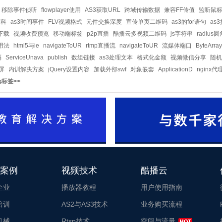
移除事件侦听
flowplayer使用
AS3获取URL
跨域传输数据
兼容FF传值
监听鼠
高科
as3时间事件
FLV视频格式
元件交换深度
宣传单页二维码
as3的for语句
as
5下载
视频收费预览
移动端标签
p2p直播
酷播云多视频二维码
js字符串
radius圆
e用法
html5与ie
navigateToUR
rtmp直播流
navigateToUR
流媒体端口
ByteArr
隔
ServiceUnava
publish
数组链接
as3处理文本
格式化金额
视频微信分享
随机
屏
内训解决方案
jQuery设置内容
加载外部swf
对象嵌套
ApplicationD
nginx代
g标签>>
案例
视频技术
酷播云
企业
播放器教程
用户使用指南
培训
AS2与AS3技术
业务购买流程
机械
Rtsp技术
空间与流量