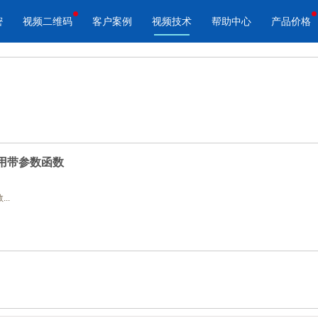
密
视频二维码
客户案例
视频技术
帮助中心
产品价格
酷播云 | 企业视频轻松上云
酷播云视频二维码
品宣传
教学网站
免费稳定无广告视频云服务
自动生成视频二维码
视频来展示产品新功能、新特
在线教育在线教学应用场景
帮助企业视频轻松上云
快速实现视频二维码宣传营销
out调用带参数函数
...
作汇报
体育培训
场景的工作汇报、年度总结、
体育运动、体育赛事教学培训
节目