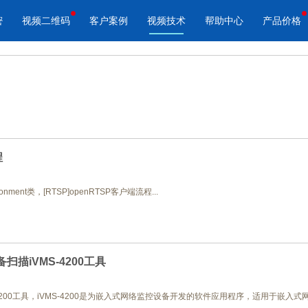
密
视频二维码
客户案例
视频技术
帮助中心
产品价格
酷播云 | 企业视频轻松上云
酷播云视频二维码
品宣传
教学网站
免费稳定无广告视频云服务
自动生成视频二维码
视频来展示产品新功能、新特
在线教育在线教学应用场景
帮助企业视频轻松上云
快速实现视频二维码宣传营销
程
ironment类，[RTSP]openRTSP客户端流程...
作汇报
体育培训
场景的工作汇报、年度总结、
体育运动、体育赛事教学培训
节目
备扫描iVMS-4200工具
MS-4200工具，iVMS-4200是为嵌入式网络监控设备开发的软件应用程序，适用于