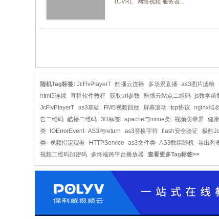
(CVR)、网络视频 服务器...
共1页/2条
随机Tag标签:
JcFlvPlayerT
酷播云连播
多场景直播
as3图片滤镜
html5连续
直播软件教程
获取url参数
酷播云站点二维码
js数学函
JcFlvPlayerT
as3基础
FMS视频回放
屏幕滚动
tcp协议
nginx域
告二维码
酷播二维码
3D标签
apache与mime类
视频防录屏
健
类
IOErrorEvent
AS3与return
as3替换字符
flash安全验证
极酷JcS
类
视频指定观看
HTTPService
as3文件类
AS3数组随机
导出列
视频二维码加密码
多终端跨平台播放器
查看更多Tag标签>>