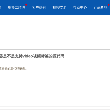
密
视频二维码
客户案例
视频技术
帮助中心
产品价格
酷播云 | 企业视频轻松上云
酷播云视频二维码
品宣传
教学网站
免费稳定无广告视频云服务
自动生成视频二维码
视频来展示产品新功能、新特
在线教育在线教学应用场景
帮助企业视频轻松上云
快速实现视频二维码宣传营销
浏览器是不是支持video视频标签的源代码
视频标签的源代码范例...
作汇报
体育培训
场景的工作汇报、年度总结、
体育运动、体育赛事教学培训
节目