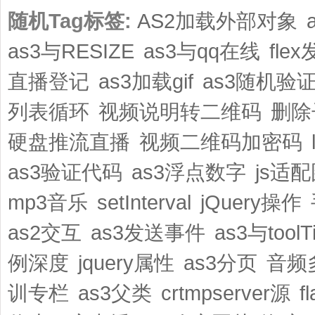
随机Tag标签:
AS2加载外部对象
as3与RESIZE
as3与qq在线
fle
直播登记
as3加载gif
as3随机验
列表循环
视频说明转二维码
删除
硬盘推流直播
视频二维码加密码
as3验证代码
as3浮点数字
js适
mp3音乐
setInterval
jQuery操作
as2交互
as3发送事件
as3与toolT
例深度
jquery属性
as3分页
音频
训专栏
as3父类
crtmpserver源
f