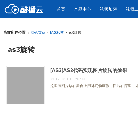
首页
产品中心
视频加密
视频
当前所在位置:
：
网站首页
>
TAG标签
> as3旋转
产品与新功能
应用场景
as3旋转
视频加密防下载防录屏
酷播云 | 
企业宣传
产品宣传
教学课程全终端视频加密
免费稳定无广
企业视频宣传，提升企业形象
通过视频来展示产
防下载/防盗录/防录屏/防篡改
帮助企业视频
色
[AS3]AS3代码实现图片旋转的效果
2012-12-19 17:07:00
这里有图片放在舞台上用补间动画做，图片在库里，外
个人网站
工作汇报
为个人网站、博客论坛，添加视频
工作场景的工作汇
内容
年会节目
共1页/1条