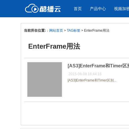
首页
产品中心
视频加
当前所在位置:
：
网站首页
>
TAG标签
> EnterFrame用法
产品与新功能
应用场景
EnterFrame用法
视频加密防下载防录屏
企业宣传
产
教学课程全终端视频加密
企业视频宣传，提升企业形象
通过
防下载/防盗录/防录屏/防篡改
色
[AS3]EnterFrame和Timer区
2015-06-08 16:44:16
[AS3]EnterFrame和Timer区别...
个人网站
工
为个人网站、博客论坛，添加视频
工作
内容
年会
共1页/1条