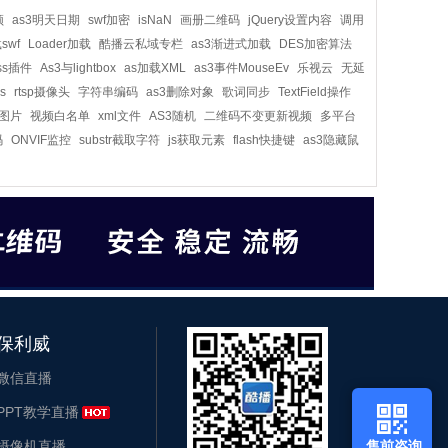
频
as3明天日期
swf加密
isNaN
画册二维码
jQuery设置内容
调用
swf
Loader加载
酷播云私域专栏
as3渐进式加载
DES加密算法
ess插件
As3与lightbox
as加载XML
as3事件MouseEv
乐视云
无延
s
rtsp摄像头
字符串编码
as3删除对象
歌词同步
TextField操作
出图片
视频白名单
xml文件
AS3随机
二维码不变更新视频
多平台
码
ONVIF监控
substr截取字符
js获取元素
flash快捷键
as3隐藏鼠
保利威
微信直播
PPT教学直播
摄像机直播
售前咨询