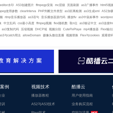
deditor水印
AS3创建图片
ffmpegp安装
mc层级
页面刷新
as3广播事件
html5视
fmpeg使用参数
clearInterva
PHP判断文件类型
as3距离检测
as3生成xml
AS2加载
频
rtmp音乐播放器
as3语句
音乐播放器源代码
播放flv
as3中鼠标事件
wordpr
象
中文乱码
css最小高度
ffmpeg视频
flex随机数
取n位
as3验证中文
as3连接fm
as3复制代码
压缩视频
DHCP域
视频分段
CuteFlvPlaye
mp4播放器
Flex输
as3与catch用法
allowDomain
摄像头微信直播
视频替换
Flex与cookies
观看密
案例
视频技术
酷播云
企业
播放器教程
用户使用指南
培训
AS2与AS3技术
业务购买流程
机械
Rtsp技术
空间与流量