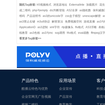
随机Tag标签:
h5视频格式
浏览器地址
ExternalInte
加载图片
花生
成二维码
php与empty
diz判断登陆
AS2全屏
as随机数
保利威微
维码
产品说明书
as3的unicode字
css盒子模型
unescape解密
a
as3禁止右键
m3u8协议
解密算法
免费视频空间
游戏直播
as3与h
ApplicationD
as3进制
xml字符
rtp摄像头
flv格式
AS3浮雕
表格
线教育
as3色相
as3与mc
svg调用
f4v格式
eval函数
ffmpeg汉
看更多Tag标签>>
产品特色
应用场景
客户
酷播云特色与优势
企业宣传
科技
企业官网无广告视频
产品宣传
教育
视频二维码
教育教学
工程