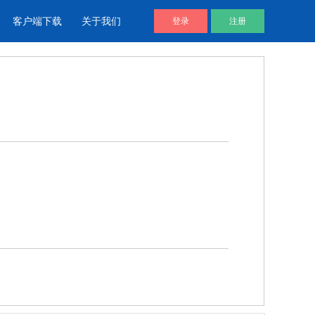
客户端下载
关于我们
登录
注册
酷播V4 | 免费视频播放器
企业视频库
帮助用户通过代码直接调用视频文
企业视频宣传，提升企业形象
件进放播放
视频说明书
产品视频说明书，产品安装应用视
频说明书