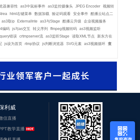
览器兼容性
as3中鼠标事件
as3监控摄像头
JPEG Encoder
视频转
trea
html右键菜单
数据加载
验证码观看
安全事件
酷播云站点二
as3取ip
ExternalInte
as3与Stage
酷播云升级
企业视频服务
64编码
js与as交互
转义序列
ffmpeg视频转码
as3视频监听
jquery错误
crtmpserver流
as3监听Stage
读取XML节点
新东方在
配
js设为首页
rtmp协议
js判断浏览器
SVG元素
as3视频循环
查
保利威
微信直播
PPT教学直播
摄像机直播
售前咨询