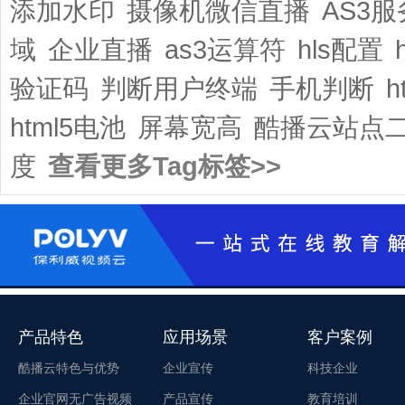
添加水印
摄像机微信直播
AS3
域
企业直播
as3运算符
hls配置
验证码
判断用户终端
手机判断
h
html5电池
屏幕宽高
酷播云站点
度
查看更多Tag标签>>
产品特色
应用场景
客户案例
酷播云特色与优势
企业宣传
科技企业
企业官网无广告视频
产品宣传
教育培训