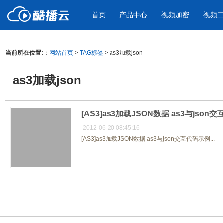
首页
产品中心
视频加密
视频
当前所在位置:
：
网站首页
>
TAG标签
> as3加载json
产品与新功能
应用场景
as3加载json
视频加密防下载防录屏
酷播云 | 
企业宣传
产品宣传
教学课程全终端视频加密
免费稳定无广
企业视频宣传，提升企业形象
通过视频来展示产
防下载/防盗录/防录屏/防篡改
帮助企业视频
色
[AS3]as3加载JSON数据 as3与jso
2012-06-20 08:45:16
[AS3]as3加载JSON数据 as3与json交互代码示例...
个人网站
工作汇报
为个人网站、博客论坛，添加视频
工作场景的工作汇
内容
年会节目
共1页/1条