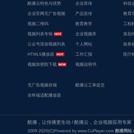
酷播云特色与优势
企业宣传
科技
企业官网无广告视频
产品宣传
教育
视频二维码
教育教学
工程
视频列表专辑
企业视频库
策划
公众号添加视频列表
个人网站
政务
HTML5播放器
工作汇报
医疗
视频加密防下载
视频说明书
无广告视频存储
酷播云工单提交
全终端适配播放器
酷播，让传播更生动 / 酷播云，企业视频应用专家
2009-2025(C)Powered by
www.CuPlayer.com
酷播网站