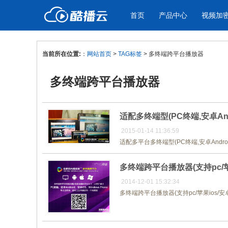
首页
产品中心
视频加
当前所在位置:
：
网站首页
>
TAG标签
> 多终端跨平台播放器
产品与新功能
应用场景
多终端跨平台播放器
视频加密防下载防录屏
企业宣传
产
教学课程全终端视频加密
企业视频宣传，提升企业形象
通过
防下载/防盗录/防录屏/防篡改
色
适配多终端型(PC终端,安卓An
2015-01-14 11:36:59
适配多平台多终端型(PC终端,安卓Androi
个人网站
工
为个人网站、博客论坛，添加视频
工作
多终端跨平台播放器(支持pc/苹
内容
年会
2014-12-01 15:32:34
多终端跨平台播放器(支持pc/苹果ios/