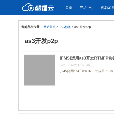
首页
产品中心
视频加
当前所在位置:
：
网站首页
>
TAG标签
> as3开发p2p
产品与新功能
应用场景
as3开发p2p
视频加密防下载防录屏
企业宣传
产
教学课程全终端视频加密
企业视频宣传，提升企业形象
通过
防下载/防盗录/防录屏/防篡改
色
[FMS]运用as3开发RTMF
2014-01-02 17:05:46
[FMS]运用as3开发RTMFP协议的P2P程
个人网站
工
为个人网站、博客论坛，添加视频
工作
内容
年会
共1页/1条