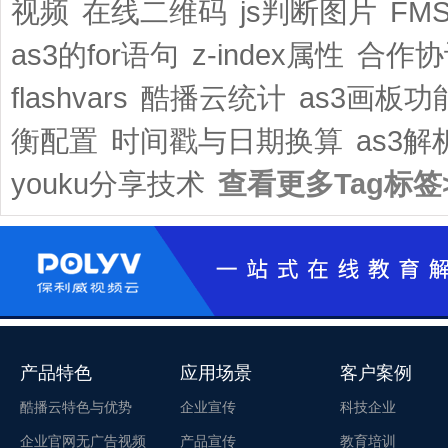
视频
在线二维码
js判断图片
FM
as3的for语句
z-index属性
合作协
flashvars
酷播云统计
as3画板功
衡配置
时间戳与日期换算
as3解
youku分享技术
查看更多Tag标签
产品特色
应用场景
客户案例
酷播云特色与优势
企业宣传
科技企业
企业官网无广告视频
产品宣传
教育培训