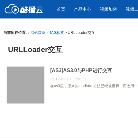
首页
产品中心
视频加密
视频
当前所在位置:
：
网站首页
>
TAG标签
> URLLoader交互
产品与新功能
应用场景
URLLoader交互
视频加密防下载防录屏
酷播云 | 
企业宣传
产品宣传
教学课程全终端视频加密
免费稳定无广
企业视频宣传，提升企业形象
通过视频来展示产
防下载/防盗录/防录屏/防篡改
帮助企业视频
色
[AS3]AS3.0与PHP进行交互
2012-03-13 17:58:32
在as3里，原来的loadVars方法已经被废弃，而改用一系列的
个人网站
工作汇报
为个人网站、博客论坛，添加视频
工作场景的工作汇
内容
年会节目
共1页/1条