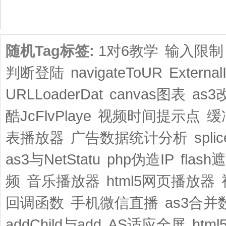
共1页/2条
随机Tag标签:
1对6教学
输入限制
判断登陆
navigateToUR
External
URLLoaderDat
canvas图表
as
酷JcFlvPlaye
视频时间提示点
缓
表播放器
广告数据统计分析
splic
as3与NetStatu
php伪造IP
flash
频
音乐播放器
html5网页播放器
回调函数
手机微信直播
as3合并
addChild与add
AS适应全屏
htm