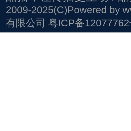
2009-2025(C)Powered by
w
有限公司
粤ICP备1207776