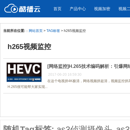
首页
产品中心
视频加密
视频
当前所在位置:
：
网站首页
>
TAG标签
> h265视频监控
产品与新功能
应用场景
h265视频监控
视频加密防下载防录屏
酷播云 | 
企业宣传
产品宣传
教学课程全终端视频加密
免费稳定无广
企业视频宣传，提升企业形象
通过视频来展示产
防下载/防盗录/防录屏/防篡改
帮助企业视频
色
[网络监控]H.265技术编码解析：引爆
2017-06-20 16:59:30
在这个电视拼4K极清，网络视频拼超清，视频监控拼
个人网站
工作汇报
H.265很可能帮大家实现...
为个人网站、博客论坛，添加视频
工作场景的工作汇
内容
年会节目
共1页/1条
随机Tag标签:
as3侦测摄像头
as