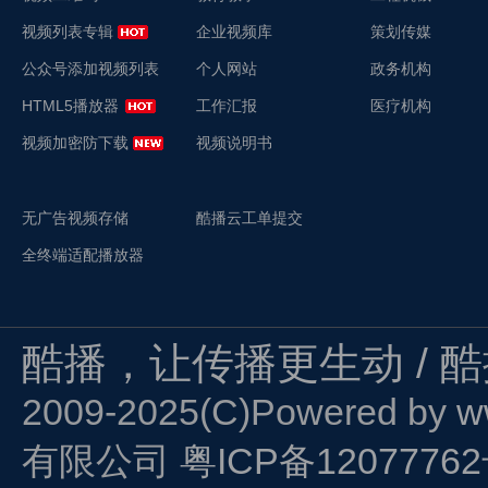
视频列表专辑
企业视频库
策划传媒
公众号添加视频列表
个人网站
政务机构
HTML5播放器
工作汇报
医疗机构
视频加密防下载
视频说明书
无广告视频存储
酷播云工单提交
全终端适配播放器
酷播，让传播更生动 / 
2009-2025(C)Powered by
w
有限公司
粤ICP备1207776