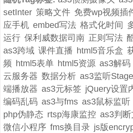
setInter
策略文件
免费wp视频插
应手机
embed写法
格式化时间
运行
保利威数据司南
正则写法
as3跨域
课件直播
html5音乐盒
频
html5表单
html5资源
as3解码
云服务器
数据分析
as3监听Stag
端播放器
as3元标签
jQuery设
编码乱码
as3与fms
as3鼠标监听
php伪静态
rtsp海康监控
as3判
微信小程序
fms换目录
js版encryp