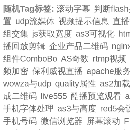
随机Tag标签:
滚动字幕
判断flas
置
udp流媒体
视频提示信息
直播
组交集
js获取宽度
as3可视化
ht
播回放剪辑
企业产品二维码
ngi
组件ComboBo
AS奇数
rtmp视频
频加密
保利威视直播
apache服
wowza与udp
quality属性
as2加
成二维码
live555
酷播预览观看
手机字体处理
as3与高度
red5
手机号码
微信浏览器
屏幕滚动
F