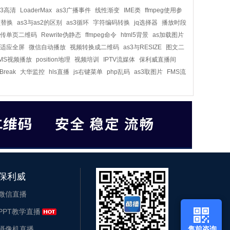
s3高清
LoaderMax
as3广播事件
线性渐变
IME类
ffmpeg使用参
频替换
as3与as2的区别
as3循环
字符编码转换
jq选择器
播放时段
传单页二维码
Rewrite伪静态
ffmpeg命令
html5背景
as加载图片
S适应全屏
微信自动播放
视频转换成二维码
as3与RESIZE
图文二
MS视频播放
position地理
视频培训
IPTV流媒体
保利威直播间
Break
大华监控
hls直播
js右键菜单
php乱码
as3取图片
FMS流
保利威
微信直播
PPT教学直播
摄像机直播
售前咨询