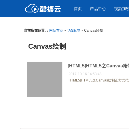
首页
产品中心
视频加
当前所在位置:
：
网站首页
>
TAG标签
> Canvas绘制
产品与新功能
应用场景
Canvas绘制
视频加密防下载防录屏
企业宣传
产
教学课程全终端视频加密
企业视频宣传，提升企业形象
通过
防下载/防盗录/防录屏/防篡改
色
[HTML5]HTML5之Canva
2017-10-16 14:53:48
[HTML5]HTML5之Canvas绘制正方式范例
个人网站
工
为个人网站、博客论坛，添加视频
工作
内容
年会
共1页/1条