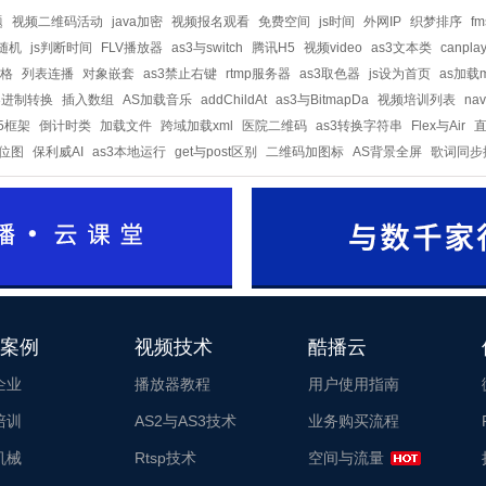
题
视频二维码活动
java加密
视频报名观看
免费空间
js时间
外网IP
织梦排序
f
序随机
js判断时间
FLV播放器
as3与switch
腾讯H5
视频video
as3文本类
canpl
空格
列表连播
对象嵌套
as3禁止右键
rtmp服务器
as3取色器
js设为首页
as加载
s3进制转换
插入数组
AS加载音乐
addChildAt
as3与BitmapDa
视频培训列表
nav
55框架
倒计时类
加载文件
跨域加载xml
医院二维码
as3转换字符串
Flex与Air
3位图
保利威AI
as3本地运行
get与post区别
二维码加图标
AS背景全屏
歌词同步
案例
视频技术
酷播云
企业
播放器教程
用户使用指南
培训
AS2与AS3技术
业务购买流程
机械
Rtsp技术
空间与流量