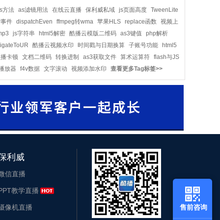
ms方法
as滤镜用法
在线云直播
保利威私域
js页面高度
TweenLite
ay事件
dispatchEven
ffmpeg转wma
苹果HLS
replace函数
视频上
mp3
js字符串
html5解密
酷播云模版二维码
as3键值
php解析
igateToUR
酷播云视频水印
时间戳与日期换算
子账号功能
html5
直播卡顿
文档二维码
转换进制
as3获取文件
算术运算符
flash与JS
播放器
f4v数据
文字滚动
视频添加水印
查看更多Tag标签>>
保利威
微信直播
PPT教学直播
摄像机直播
售前咨询