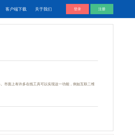
客户端下载
关于我们
登录
注册
酷播V4 | 免费视频播放器
企业视频库
帮助用户通过代码直接调用视频文
企业视频宣传，提升企业形象
件进放播放
器。市面上有许多在线工具可以实现这一功能，例如互联二维
视频说明书
产品视频说明书，产品安装应用视
频说明书