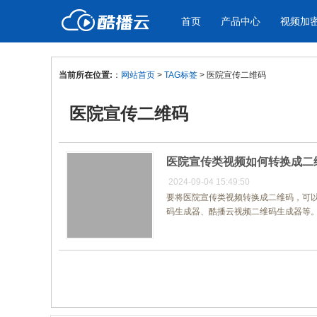
首页
产品中心
视频加
当前所在位置:
：
网站首页
>
TAG标签
> 医院宣传二维码
产品与新功能
应用场景
医院宣传二维码
视频加密防下载防录屏
企业宣传
产
教学课程全终端视频加密
企业视频宣传，提升企业形象
通过
防下载/防盗录/防录屏/防篡改
色
医院宣传类视频如何转换成二
2024-09-04 15:49:50
要将医院宣传类视频转换成二维码，可
个人网站
工
码生成器、酷播云视频二维码生成器等。 
为个人网站、博客论坛，添加视频
工作
内容
年会
共1页/1条