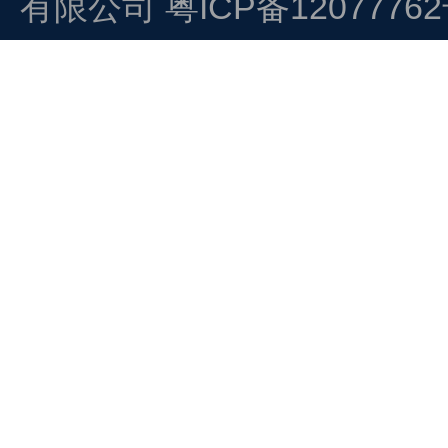
有限公司
粤ICP备1207776