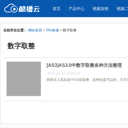
首页
产品中心
视频加密
视频
当前所在位置:
：
网站首页
>
TAG标签
> 数字取整
产品与新功能
应用场景
数字取整
视频加密防下载防录屏
酷播云 | 
企业宣传
产品宣传
教学课程全终端视频加密
免费稳定无广
企业视频宣传，提升企业形象
通过视频来展示产
防下载/防盗录/防录屏/防篡改
帮助企业视频
色
[AS3]AS3.0中数字取整各种方法整理
2013-07-11 10:06:42
四舍五入其实加个0.5在取整，这样也是可以的，只不
个人网站
工作汇报
为个人网站、博客论坛，添加视频
工作场景的工作汇
内容
年会节目
共1页/1条