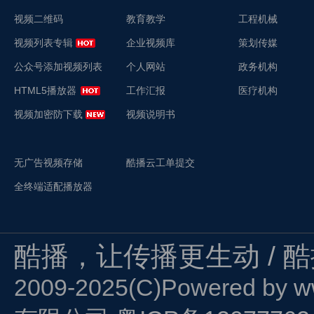
视频二维码
教育教学
工程机械
视频列表专辑
企业视频库
策划传媒
公众号添加视频列表
个人网站
政务机构
HTML5播放器
工作汇报
医疗机构
视频加密防下载
视频说明书
无广告视频存储
酷播云工单提交
全终端适配播放器
酷播，让传播更生动 / 
2009-2025(C)Powered by
w