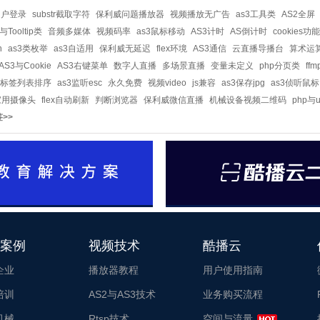
用户登录
substr截取字符
保利威问题播放器
视频播放无广告
as3工具类
AS2全屏
与Tooltip类
音频多媒体
视频码率
as3鼠标移动
AS3计时
AS倒计时
cookies功能
n
as3类枚举
as3自适用
保利威无延迟
flex环境
AS3通信
云直播导播台
算术运
AS3与Cookie
AS3右键菜单
数字人直播
多场景直播
变量未定义
php分页类
ff
标签列表排序
as3监听esc
永久免费
视频video
js兼容
as3保存jpg
as3侦听鼠标
家用摄像头
flex自动刷新
判断浏览器
保利威微信直播
机械设备视频二维码
php与u
>>
案例
视频技术
酷播云
企业
播放器教程
用户使用指南
培训
AS2与AS3技术
业务购买流程
机械
Rtsp技术
空间与流量