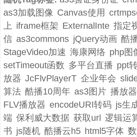
as3加载图像
Canvas使用
crtmp
上
iframe框架
ExternalInte
指定
信
as3commons
jQuery动画
酷
StageVideo加速
海康网络
php
setTimeout函数
多平台直播
pp
放器
JcFlvPlayerT
企业年会
sli
算法
酷播10周年
as3图片
播放器
FLV播放器
encodeURI转码
js生
端
保利威大数据
获取url
逻辑运
书
js随机
酷播云h5
html5字体
数