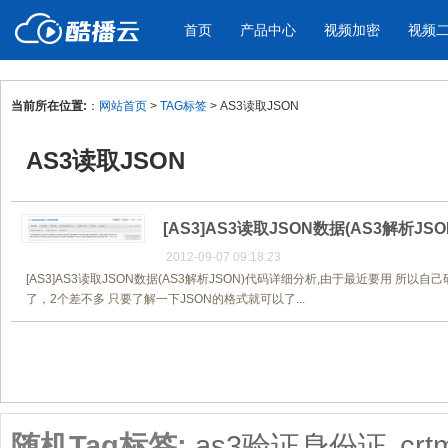
首页
产品中心
视频加密
视频
当前所在位置:
：
网站首页
>
TAG标签
> AS3读取JSON
产品与新功能
应用场景
AS3读取JSON
视频加密防下载防录屏
酷播云 | 
企业宣传
产品宣传
教学课程全终端视频加密
免费稳定无广
企业视频宣传，提升企业形象
通过视频来展示产
防下载/防盗录/防录屏/防篡改
帮助企业视频
色
[AS3]AS3读取JSON数据(AS3解析J
2012-09-07 09:18:23
[AS3]AS3读取JSON数据(AS3解析JSON)代码详细分析,由于最近要用 所
个人网站
工作汇报
了，2个差不多 只要了解一下JSON的格式就可以了...
为个人网站、博客论坛，添加视频
工作场景的工作汇
内容
年会节目
共1页/1条
随机Tag标签:
as3验证身份证
crt