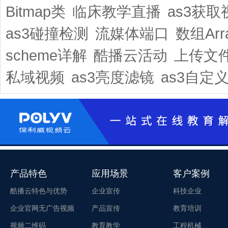
Bitmap类
临床教学直播
as3获取
as3碰撞检测
流媒体端口
数组Arr
scheme详解
酷播云活动
上传文
私域视频
as3亮度滤镜
as3自定
产品特色
应用场景
客户案例
酷播云特色与优势
企业宣传
科技企业
企业官网无广告视频
产品宣传
教育培训
视频二维码
教育教学
工程机械