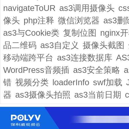
navigateToUR
as3调用摄像头
c
像头
php注释
微信浏览器
as3
as3与Cookie类
复制位图
ngin
品二维码
as3自定义
摄像头截图
移动端跨平台
as3连接数据库
A
WordPress音频插
as3安全策略
错
视频分类
loaderInfo
swf加载
器
as3摄像头拍照
as3当前日期