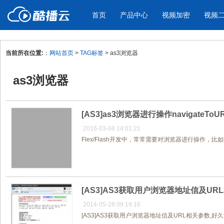
首页
产品中心
视频加密
视频
当前所在位置:
：
网站首页
>
TAG标签
> as3浏览器
产品与新功能
应用场景
as3浏览器
视频加密防下载防录屏
酷播云 | 
企业宣传
产品宣传
教学课程全终端视频加密
免费稳定无广
企业视频宣传，提升企业形象
通过视频来展示产
防下载/防盗录/防录屏/防篡改
帮助企业视频
色
[AS3]as3浏览器进行操作navigateToU
2016-03-08 14:01:21
Flex/Flash开发中，常常需要对浏览器进行操作，
个人网站
工作汇报
为个人网站、博客论坛，添加视频
工作场景的工作汇
内容
年会节目
[AS3]AS3获取用户浏览器地址信及UR
2014-05-28 09:19:16
[AS3]AS3获取用户浏览器地址信及URL相关参数