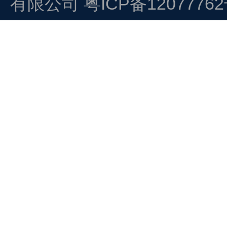
有限公司
粤ICP备1207776