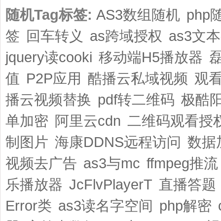
随机Tag标签:
AS3数组随机
php
签
回车转义
as跨域授权
as3文
jquery读cooki
移动端H5播放器
值
P2P应用
酷播云私域视频
观
播云视频替换
pdf转二维码
极酷
单加密
阿里云cdn
二维码观看授
制图片
海康DDNS远程访问
数据
视频去广告
as3与mc
ffmpeg推流
乐播放器
JcFlvPlayerT
直播答题
Error类
as3读名字空间
php解密