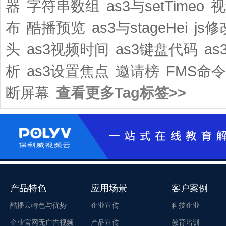
器
字符串数组
as3与setTimeo
视
布
酷播预览
as3与stageHei
js修
头
as3视频时间
as3键盘代码
as
析
as3设置焦点
邀请榜
FMS命令
断屏幕
查看更多Tag标签>>
产品特色
应用场景
客户案例
酷播云特色与优势
企业宣传
科技企业
企业官网无广告视频
产品宣传
教育培训