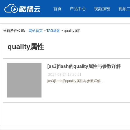
首页
产品中心
视频加密
视频
当前所在位置:
：
网站首页
>
TAG标签
> quality属性
产品与新功能
应用场景
quality属性
视频加密防下载防录屏
酷播云 | 
企业宣传
产品宣传
教学课程全终端视频加密
免费稳定无广
企业视频宣传，提升企业形象
通过视频来展示产
防下载/防盗录/防录屏/防篡改
帮助企业视频
色
[as3]flash的quality属性与参数详解
2017-03-24 17:20:51
[as3]flash的quality属性与参数详解...
个人网站
工作汇报
为个人网站、博客论坛，添加视频
工作场景的工作汇
内容
年会节目
共1页/1条