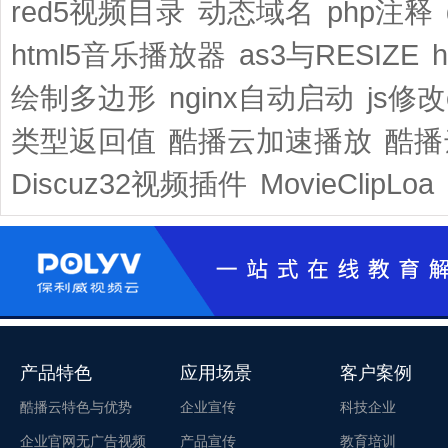
red5视频目录
动态域名
php注释
html5音乐播放器
as3与RESIZE
绘制多边形
nginx自动启动
js修改
类型返回值
酷播云加速播放
酷播
Discuz32视频插件
MovieClipLoa
产品特色
应用场景
客户案例
酷播云特色与优势
企业宣传
科技企业
企业官网无广告视频
产品宣传
教育培训