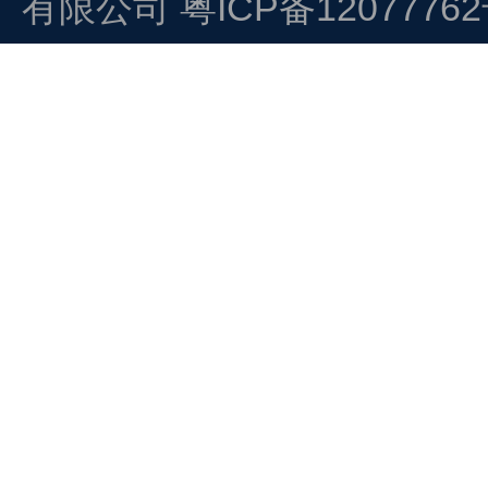
有限公司
粤ICP备1207776