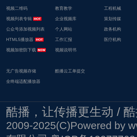
视频二维码
教育教学
工程机械
视频列表专辑
企业视频库
策划传媒
公众号添加视频列表
个人网站
政务机构
HTML5播放器
工作汇报
医疗机构
视频加密防下载
视频说明书
无广告视频存储
酷播云工单提交
全终端适配播放器
酷播，让传播更生动 / 
2009-2025(C)Powered by
w