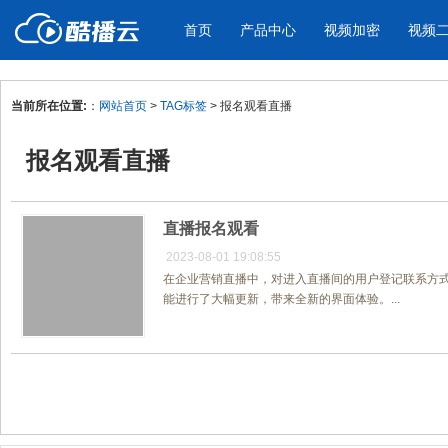
首页
产品中心
视频加密
视频
当前所在位置:
：
网站首页
>
TAG标签
> 报名观看直播
产品与新功能
应用场景
报名观看直播
视频加密防下载防录屏
酷播云 | 
企业宣传
产品宣传
教学课程全终端视频加密
免费稳定无广
企业视频宣传，提升企业形象
通过视频来展示产
防下载/防盗录/防录屏/防篡改
帮助企业视频
色
直播报名观看
2023-08-01 19:08:55
在企业营销直播中，对进入直播间的用户登记联系方
个人网站
工作汇报
能进行了大幅更新，带来全新的界面体验。...
为个人网站、博客论坛，添加视频
工作场景的工作汇
内容
年会节目
共1页/1条