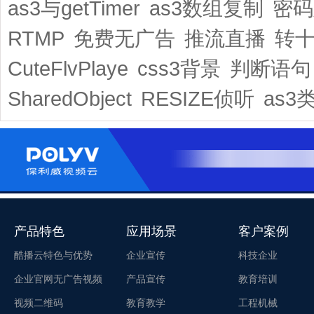
as3与getTimer
as3数组复制
密码
RTMP
免费无广告
推流直播
转
CuteFlvPlaye
css3背景
判断语句
SharedObject
RESIZE侦听
as3
产品特色
应用场景
客户案例
酷播云特色与优势
企业宣传
科技企业
企业官网无广告视频
产品宣传
教育培训
视频二维码
教育教学
工程机械