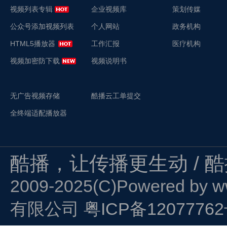
视频列表专辑
企业视频库
策划传媒
公众号添加视频列表
个人网站
政务机构
HTML5播放器
工作汇报
医疗机构
视频加密防下载
视频说明书
无广告视频存储
酷播云工单提交
全终端适配播放器
酷播，让传播更生动 / 
2009-2025(C)Powered by
w
有限公司
粤ICP备1207776