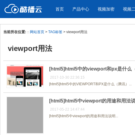
首页
产品中心
视频加密
视频
当前所在位置:
：
网站首页
>
TAG标签
> viewport用法
产品与新功能
应用场景
viewport用法
视频加密防下载防录屏
酷播云 | 
企业宣传
产品宣传
教学课程全终端视频加密
免费稳定无广
企业视频宣传，提升企业形象
通过视频来展示产
防下载/防盗录/防录屏/防篡改
帮助企业视频
色
[html5]html5中的viewport和px是
2017-10-30 22:36:15
[html5]html5中的VIEWPORT和PX是什么（腾讯）...
个人网站
工作汇报
为个人网站、博客论坛，添加视频
工作场景的工作汇
[html5]html5中viewport的用途和用法
内容
年会节目
2017-05-22 14:47:44
[html5]html5中viewport的用途和用法说明...