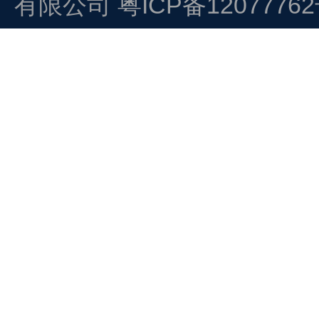
有限公司
粤ICP备1207776