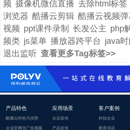
频
摄像机微信直播
去除html标签
浏览器
酷播云剪辑
酷播云视频弹
视频
ppt课件录制
长发公主
php
频类
js菜单
播放器跨平台
java
退出监听
查看更多Tag标签>>
产品特色
应用场景
客户案例
酷播云特色与优势
企业宣传
科技企业
企业官网无广告视频
产品宣传
教育培训