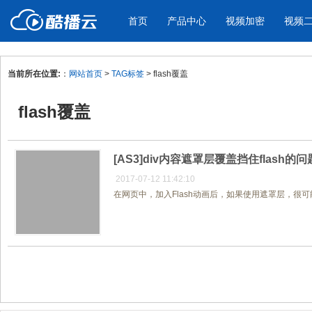
首页
产品中心
视频加密
视频
当前所在位置:
：
网站首页
>
TAG标签
> flash覆盖
产品与新功能
应用场景
flash覆盖
视频加密防下载防录屏
酷播云 | 
企业宣传
产品宣传
教学课程全终端视频加密
免费稳定无广
企业视频宣传，提升企业形象
通过视频来展示产
防下载/防盗录/防录屏/防篡改
帮助企业视频
色
[AS3]div内容遮罩层覆盖挡住flash的
2017-07-12 11:42:10
在网页中，加入Flash动画后，如果使用遮罩层，很可能出
个人网站
工作汇报
为个人网站、博客论坛，添加视频
工作场景的工作汇
内容
年会节目
共1页/1条