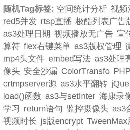
随机Tag标签:
空间统计分析
视频
red5并发
rtsp直播
极酷列表广告
as3处理日期
视频播放无广告
宣
算符
flex右键菜单
as3版权管理
mp4头文件
embed写法
as3处理
像头
安全沙漏
ColorTransfo
PH
crtmpserver源
as3水平翻转
jQu
load()函数
as3与setInter
海康录
学习
return语句
监控摄像头
as
视频时长
js版encrypt
TweenMa