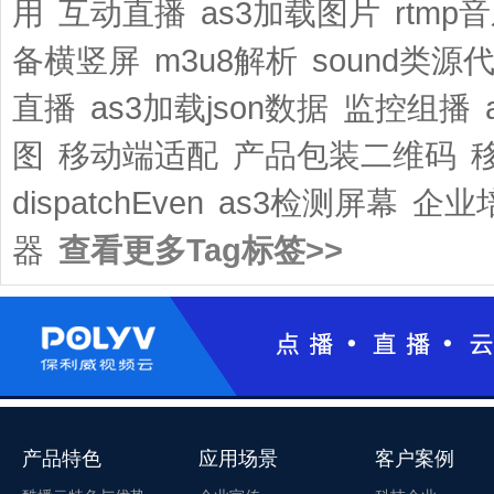
用
互动直播
as3加载图片
rtm
备横竖屏
m3u8解析
sound类源
直播
as3加载json数据
监控组播
图
移动端适配
产品包装二维码
dispatchEven
as3检测屏幕
企业
器
查看更多Tag标签>>
产品特色
应用场景
客户案例