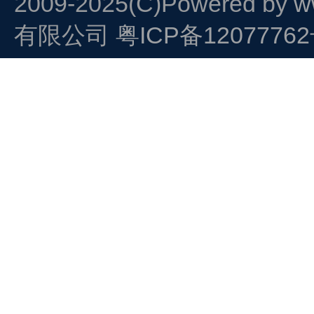
2009-2025(C)Powered by
w
有限公司
粤ICP备1207776