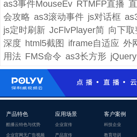
as3事件MouseEv
RTMFP直播
会攻略
as3滚动事件
js对话框
a
js定时刷新
JcFlvPlayer简
向下取
深度
html5截图
iframe自适应
外网
用法
FMS命令
as3长方形
jQue
产品特色
应用场景
客户案例
酷播云特色与优势
企业宣传
科技企业
企业官网无广告视频
产品宣传
教育培训