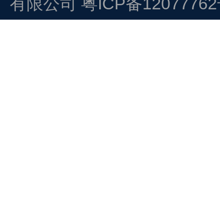
有限公司
粤ICP备1207776