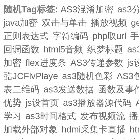
随机Tag标签:
AS3混淆加密
as3
java加密
双击与单击
播放视频
g
正则表达式
字符编码
php取url
回调函数
html5音频
织梦标题
a
加密
flex进度条
AS3传递参数
j
酷JCFlvPlaye
as3随机色彩
AS3
表二维码
as3发送数据
函数及事
优势
js设首页
as3播放器源代码
学习
as3时间格式
发布视频流
播
加载外部对象
hdmi采集卡直播
h