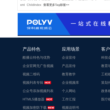
xml
ChildIndex
查看更多Tag标签>>
产品特色
应用场景
客户
酷播云特色与优势
企业宣传
科技
企业官网无广告视频
产品宣传
教育
视频二维码
教育教学
工程
视频列表专辑
企业视频库
策划
公众号添加视频列表
个人网站
政务
HTML5播放器
工作汇报
医疗
视频加密防下载
视频说明书