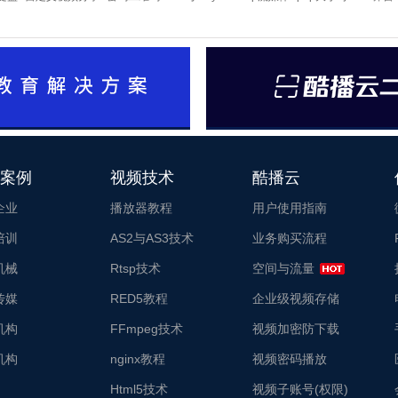
案例
视频技术
酷播云
企业
播放器教程
用户使用指南
培训
AS2与AS3技术
业务购买流程
机械
Rtsp技术
空间与流量
传媒
RED5教程
企业级视频存储
机构
FFmpeg技术
视频加密防下载
机构
nginx教程
视频密码播放
Html5技术
视频子账号(权限)