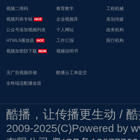
视频二维码
教育教学
工程机械
视频列表专辑
企业视频库
策划传媒
公众号添加视频列表
个人网站
政务机构
HTML5播放器
工作汇报
医疗机构
视频加密防下载
视频说明书
无广告视频存储
酷播云工单提交
全终端适配播放器
酷播，让传播更生动 / 
2009-2025(C)Powered by
w