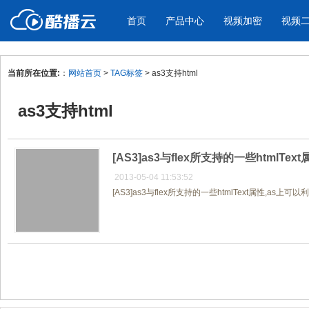
首页
产品中心
视频加密
视频
当前所在位置:
：
网站首页
>
TAG标签
> as3支持html
产品与新功能
应用场景
as3支持html
视频加密防下载防录屏
酷播云 | 
企业宣传
产品宣传
教学课程全终端视频加密
免费稳定无广
企业视频宣传，提升企业形象
通过视频来展示产
防下载/防盗录/防录屏/防篡改
帮助企业视频
色
[AS3]as3与flex所支持的一些htmlText
2013-05-04 11:53:52
[AS3]as3与flex所支持的一些htmlText属性,as上可以利
个人网站
工作汇报
为个人网站、博客论坛，添加视频
工作场景的工作汇
内容
年会节目
共1页/1条