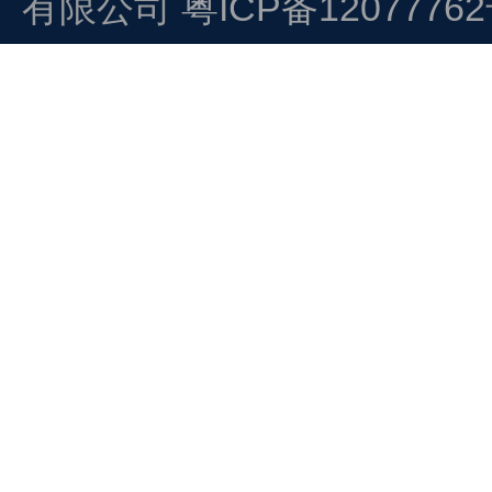
有限公司
粤ICP备1207776