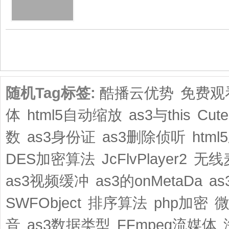
共1页/2条
随机Tag标签:
酷播云优势
免费观
体
html5自动缩放
as3与this
Cute
数
as3身份证
as3删除侦听
htm
DES加密算法
JcFlvPlayer2
无线
as3视频缓冲
as3的onMetaDa
a
SWFObject
排序算法
php加密
音
as3数据类型
FFmpeg流媒体