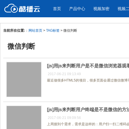
首页
产品中心
视频加密
视频
当前所在位置:
：
网站首页
>
TAG标签
> 微信判断
产品与新功能
应用场景
微信判断
视频加密防下载防录屏
酷播云 | 
企业宣传
产品宣传
教学课程全终端视频加密
免费稳定无广
企业视频宣传，提升企业形象
通过视频来展示产
防下载/防盗录/防录屏/防篡改
帮助企业视频
色
[js]用js来判断用户是不是微信浏览器
2017-06-21 09:13:49
最近做很多HTML5的项目，很多页面会通过微信微博
个人网站
工作汇报
为个人网站、博客论坛，添加视频
工作场景的工作汇
内容
年会节目
[js]用js来判断用户终端是不是微信的方
2017-06-21 09:09:56
上周接到个需求，需求是这样的：用户扫一扫二维码会产生