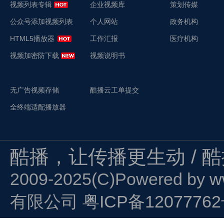
视频列表专辑
企业视频库
策划传媒
公众号添加视频列表
个人网站
政务机构
HTML5播放器
工作汇报
医疗机构
视频加密防下载
视频说明书
无广告视频存储
酷播云工单提交
全终端适配播放器
酷播，让传播更生动 / 
2009-2025(C)Powered by
w
有限公司
粤ICP备1207776