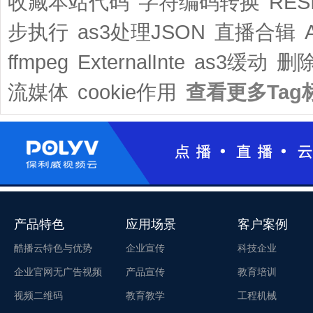
收藏本站代码
字符编码转换
RES
步执行
as3处理JSON
直播合辑
ffmpeg
ExternalInte
as3缓动
删
流媒体
cookie作用
查看更多Tag
产品特色
应用场景
客户案例
酷播云特色与优势
企业宣传
科技企业
企业官网无广告视频
产品宣传
教育培训
视频二维码
教育教学
工程机械