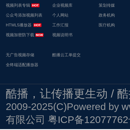
视频列表专辑
企业视频库
策划传媒
公众号添加视频列表
个人网站
政务机构
HTML5播放器
工作汇报
医疗机构
视频加密防下载
视频说明书
无广告视频存储
酷播云工单提交
全终端适配播放器
酷播，让传播更生动 / 
2009-2025(C)Powered by
w
有限公司
粤ICP备1207776