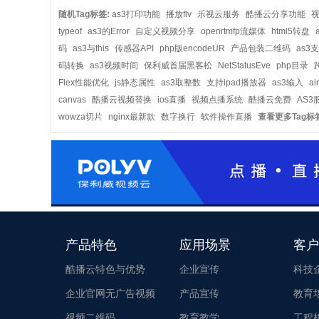
随机Tag标签:
as3打印功能
播放flv
乐视云服务
酷播云分享功能
typeof
as3的Error
自定义视频分享
openrtmfp流媒体
html5转盘
码
as3与this
传感器API
php版encodeUR
产品包装二维码
as3支
码转换
as3视频时间
保利威首届黑客松
NetStatusEve
php目录
Flex性能优化
js静态属性
as3取整数
支持ipad播放器
as3输入
a
canvas
酷播云视频替换
ios直播
视频点播系统
酷播云免费
AS
wowza切片
nginx最新款
数字换行
软件操作直播
查看更多Tag标
产品特色
应用场景
客户
酷播云特色与优势
企业宣传
科技
企业官网无广告视频
产品宣传
教育
视频二维码
教育教学
工程