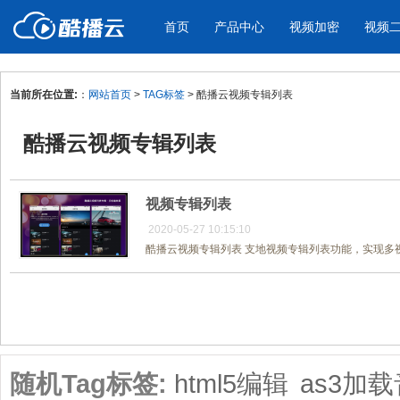
首页
产品中心
视频加密
视频
当前所在位置:
：
网站首页
>
TAG标签
> 酷播云视频专辑列表
产品与新功能
应用场景
酷播云视频专辑列表
视频加密防下载防录屏
酷播云 | 
企业宣传
产品宣传
教学课程全终端视频加密
免费稳定无广
企业视频宣传，提升企业形象
通过视频来展示产
防下载/防盗录/防录屏/防篡改
帮助企业视频
色
视频专辑列表
2020-05-27 10:15:10
酷播云视频专辑列表 支地视频专辑列表功能，实现多视频
个人网站
工作汇报
为个人网站、博客论坛，添加视频
工作场景的工作汇
内容
年会节目
共1页/1条
随机Tag标签:
html5编辑
as3加