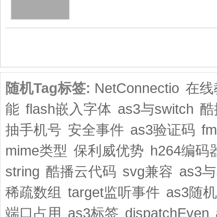
共1页/2条
随机Tag标签:
NetConnectio
在线
能
flash嵌入字体
as3与switch
酷
抽手机号
安全事件
as3验证码
f
mime类型
保利威优势
h264编码
string
酷播云代码
svg兼容
as3与
稀疏数组
target监听事件
as3随
端口占用
as3标签
dispatchEven