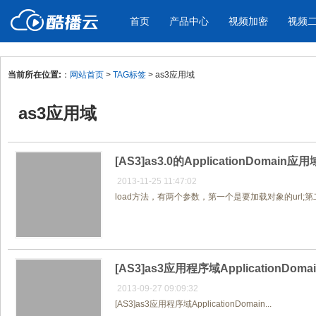
首页
产品中心
视频加密
视频
当前所在位置:
：
网站首页
>
TAG标签
> as3应用域
产品与新功能
应用场景
as3应用域
视频加密防下载防录屏
酷播云 | 
企业宣传
产品宣传
教学课程全终端视频加密
免费稳定无广
企业视频宣传，提升企业形象
通过视频来展示产
防下载/防盗录/防录屏/防篡改
帮助企业视频
色
[AS3]as3.0的ApplicationDomain应用
2013-11-25 11:47:02
load方法，有两个参数，第一个是要加载对象的url;第二
个人网站
工作汇报
为个人网站、博客论坛，添加视频
工作场景的工作汇
内容
年会节目
[AS3]as3应用程序域ApplicationDoma
2013-09-27 09:09:32
[AS3]as3应用程序域ApplicationDomain...