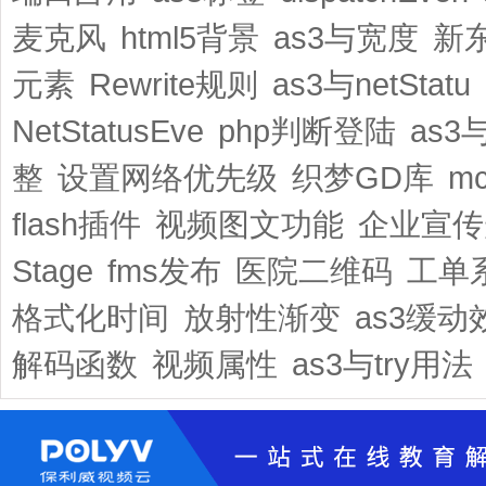
麦克风
html5背景
as3与宽度
新
元素
Rewrite规则
as3与netStatu
NetStatusEve
php判断登陆
as3
整
设置网络优先级
织梦GD库
m
flash插件
视频图文功能
企业宣传
Stage
fms发布
医院二维码
工单
格式化时间
放射性渐变
as3缓动
解码函数
视频属性
as3与try用法