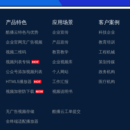
产品特色
应用场景
客户案例
酷播云特色与优势
企业宣传
科技企业
企业官网无广告视频
产品宣传
教育培训
视频二维码
教育教学
工程机械
视频列表专辑
企业视频库
策划传媒
公众号添加视频列表
个人网站
政务机构
HTML5播放器
工作汇报
医疗机构
视频加密防下载
视频说明书
无广告视频存储
酷播云工单提交
全终端适配播放器