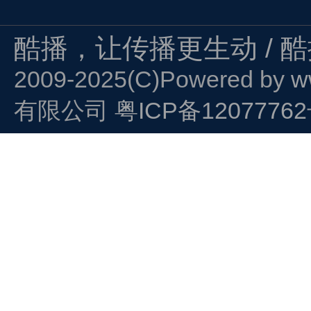
酷播，让传播更生动 / 
2009-2025(C)Powered by
w
有限公司
粤ICP备1207776