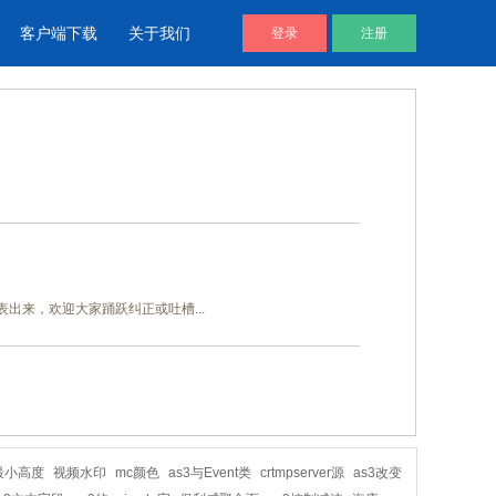
客户端下载
关于我们
登录
注册
酷播V4 | 免费视频播放器
企业视频库
帮助用户通过代码直接调用视频文
企业视频宣传，提升企业形象
件进放播放
出来，欢迎大家踊跃纠正或吐槽...
视频说明书
产品视频说明书，产品安装应用视
频说明书
s最小高度
视频水印
mc颜色
as3与Event类
crtmpserver源
as3改变