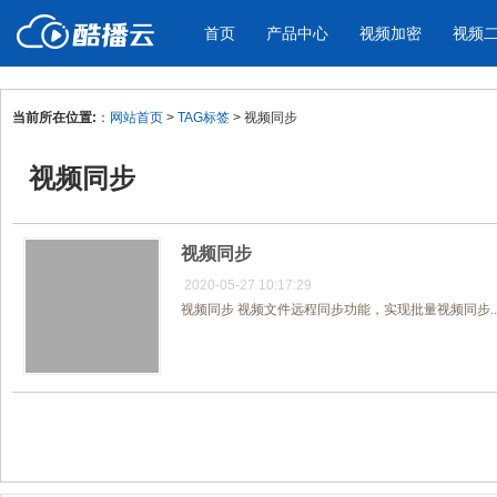
首页
产品中心
视频加密
视频
当前所在位置:
：
网站首页
>
TAG标签
> 视频同步
产品与新功能
应用场景
视频同步
视频加密防下载防录屏
酷播云 | 
企业宣传
产品宣传
教学课程全终端视频加密
免费稳定无广
企业视频宣传，提升企业形象
通过视频来展示产
防下载/防盗录/防录屏/防篡改
帮助企业视频
色
视频同步
2020-05-27 10:17:29
视频同步 视频文件远程同步功能，实现批量视频同步..
个人网站
工作汇报
为个人网站、博客论坛，添加视频
工作场景的工作汇
内容
年会节目
共1页/1条