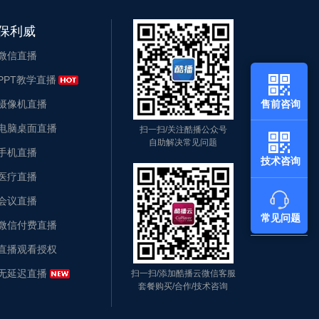
保利威
微信直播
PPT教学直播
摄像机直播
售前咨询
电脑桌面直播
扫一扫/关注酷播公众号
自助解决常见问题
手机直播
技术咨询
医疗直播
会议直播
常见问题
微信付费直播
直播观看授权
无延迟直播
扫一扫/添加酷播云微信客服
套餐购买/合作/技术咨询