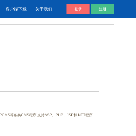
客户端下载
关于我们
登录
注册
酷播V4 | 免费视频播放器
企业视频库
帮助用户通过代码直接调用视频文
企业视频宣传，提升企业形象
件进放播放
视频说明书
产品视频说明书，产品安装应用视
频说明书
等各类CMS程序,支持ASP、PHP、JSP和.NET程序...