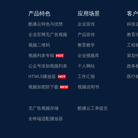
产品特色
应用场景
客户
酷播云特色与优势
企业宣传
科技
企业官网无广告视频
产品宣传
教育
视频二维码
教育教学
工程
视频列表专辑
企业视频库
策划
公众号添加视频列表
个人网站
政务
HTML5播放器
工作汇报
医疗
视频加密防下载
视频说明书
无广告视频存储
酷播云工单提交
全终端适配播放器