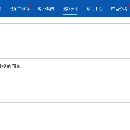
密
视频二维码
客户案例
视频技术
帮助中心
产品价格
酷播云 | 企业视频轻松上云
酷播云视频二维码
品宣传
教学网站
免费稳定无广告视频云服务
自动生成视频二维码
视频来展示产品新功能、新特
在线教育在线教学应用场景
帮助企业视频轻松上云
快速实现视频二维码宣传营销
发送数据的问题
.
作汇报
体育培训
场景的工作汇报、年度总结、
体育运动、体育赛事教学培训
节目