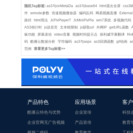
随机Tag标签:
as3与onMetaDa
as3与base64
html退出全屏
css
件
wmode参数
倍速视频播放器
编码乱码
网易视频直播
External
路径
html用法
JcFlvPlayerT
JcMiniFlvPla
win7系统
多视频代码
AS3倒计时
js设首页
文本框限制
js获取url
外网IP
getURL函数
板功能
屏幕滚动
video音量
视频时间提示点
保利威字幕翻译
f4
码
酷播云数据分析
字符编码
as3与aspx
as3回调函数
gif动画
a
范例
查看更多Tag标签>>
产品特色
应用场景
客户
酷播云特色与优势
企业宣传
科技
企业官网无广告视频
产品宣传
教育
视频二维码
教育教学
工程