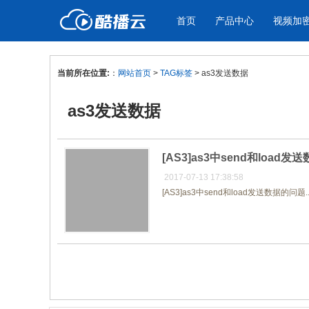
首页
产品中心
视频加
当前所在位置:
：
网站首页
>
TAG标签
> as3发送数据
产品与新功能
应用场景
as3发送数据
视频加密防下载防录屏
企业宣传
产
教学课程全终端视频加密
企业视频宣传，提升企业形象
通过
防下载/防盗录/防录屏/防篡改
色
[AS3]as3中send和load
2017-07-13 17:38:58
[AS3]as3中send和load发送数据的问题..
个人网站
工
为个人网站、博客论坛，添加视频
工作
内容
年会
共1页/1条