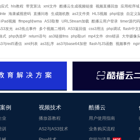
3响应式
hls教程
带宽算法
xml文件
酷播云生成视频链接
视频直播回放
应用程序域
Inte
海康威视密码
直播问卷
生成随机数
as3文件类
HLS视频
php缩放
自定义
iPad视频
ffmpeg转wma
AS3取整
URLStream加载
酷播云用户登录
timer源代码
AS3发光
as3焦点事件
多个视频二维码
AS3返回值
css3用法
php调试
flash中
v格式
php伪造IP
return语句
as3链接fms
php取url
mp4文件
dns错误
大华摄像
s3与red5通信
xml列表
as3乱序
as3与base64加密
flash与JS函数
视频事件
ng
案例
视频技术
酷播云
企业
播放器教程
用户使用指南
培训
AS2与AS3技术
业务购买流程
机械
Rtsp技术
空间与流量