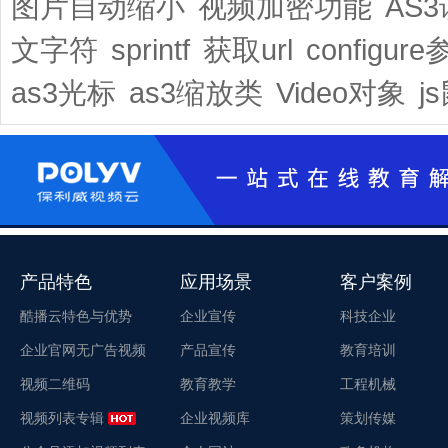
图片自动缩小
视频加密功能
AS
文字符
sprintf
获取url
configur
as3光标
as3缩放类
Video对象
j
产品特色
应用场景
客户案例
酷播云特色与优势
企业宣传
科技企业
企业官网无广告视频
产品宣传
教育培训
视频二维码
教育教学
工程机械
视频列表专辑
企业视频库
策划传媒