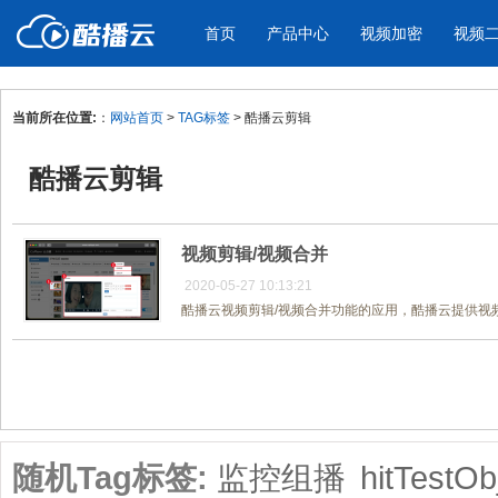
首页
产品中心
视频加密
视频
当前所在位置:
：
网站首页
>
TAG标签
> 酷播云剪辑
产品与新功能
应用场景
酷播云剪辑
视频加密防下载防录屏
酷播云 | 
企业宣传
产品宣传
教学课程全终端视频加密
免费稳定无广
企业视频宣传，提升企业形象
通过视频来展示产
防下载/防盗录/防录屏/防篡改
帮助企业视频
色
视频剪辑/视频合并
2020-05-27 10:13:21
酷播云视频剪辑/视频合并功能的应用，酷播云提供视频剪
个人网站
工作汇报
为个人网站、博客论坛，添加视频
工作场景的工作汇
内容
年会节目
共1页/1条
随机Tag标签:
监控组播
hitTestOb