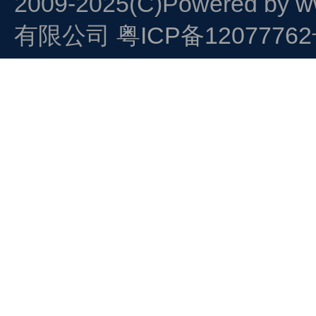
2009-2025(C)Powered by
w
有限公司
粤ICP备1207776