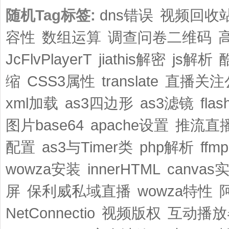
随机Tag标签:
dns错误
视频回收
容性
数组运算
调查问卷二维码
JcFlvPlayerT
jiathis解密
js解析
缩
CSS3属性
translate
直播关注
xml加载
as3四边形
as3滤镜
fla
图片base64
apache设置
推流直
配置
as3与Timer类
php解析
ffm
wowza安装
innerHTML
canvas
屏
保利威私域直播
wowza特性
NetConnectio
视频版权
互动播放