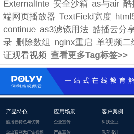
ExternalInte
安全沙箱
as与air
酷
端网页播放器
TextField宽度
htm
continue
as3滤镜用法
酷播云分
录
删除数组
nginx重启
单视频二
证观看视频
查看更多Tag标签>>
产品特色
应用场景
客户案例
酷播云特色与优势
企业宣传
科技企业
企业官网无广告视频
产品宣传
教育培训