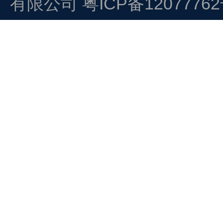
有限公司
粤ICP备1207776