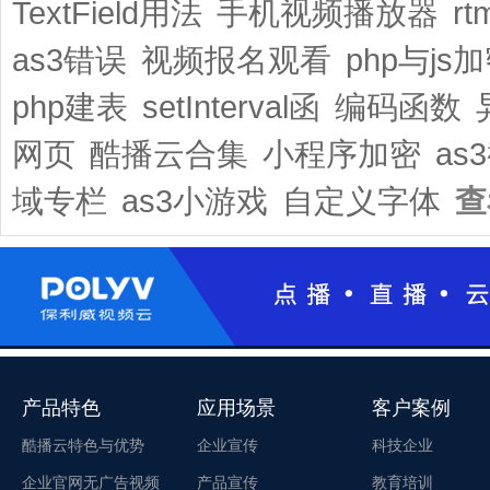
TextField用法
手机视频播放器
r
as3错误
视频报名观看
php与js
php建表
setInterval函
编码函数
网页
酷播云合集
小程序加密
as
域专栏
as3小游戏
自定义字体
查
产品特色
应用场景
客户案例
酷播云特色与优势
企业宣传
科技企业
企业官网无广告视频
产品宣传
教育培训